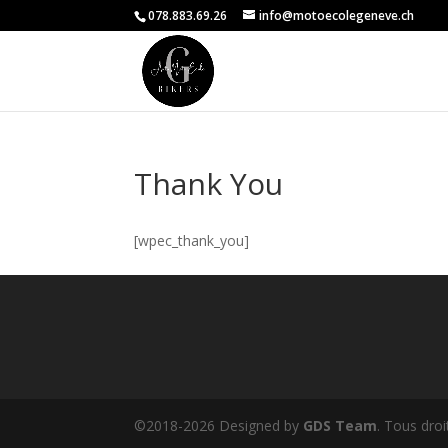
078.883.69.26
info@motoecolegeneve.ch
Thank You
[wpec_thank_you]
©2018-2026 Designed by
GDS Team
. Tous droi