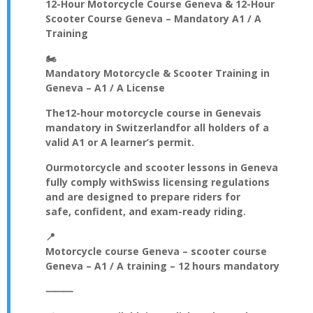
12-Hour Motorcycle Course Geneva & 12-Hour
Scooter Course Geneva – Mandatory A1 / A
Training
🏍️
Mandatory Motorcycle & Scooter Training in
Geneva – A1 / A License
The
12-hour motorcycle course in Geneva
is
mandatory in Switzerland
for all holders of a
valid A1 or A learner’s permit
.
Our
motorcycle and scooter lessons in Geneva
fully comply with
Swiss licensing regulations
and are designed to prepare riders for
safe, confident, and exam-ready riding
.
📍
Motorcycle course Geneva – scooter course
Geneva – A1 / A training – 12 hours mandatory
⸻