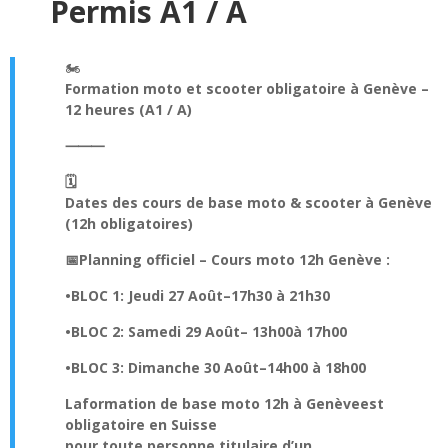
Permis A1 / A
🏍️
Formation moto et scooter obligatoire à Genève –
12 heures (A1 / A)
⸻
🗓️
Dates des cours de base moto & scooter à Genève
(12h obligatoires)
📅
Planning officiel – Cours moto 12h Genève :
•
BLOC 1
: Jeudi 27 Août
–
17h30 à 21h30
•
BLOC 2
: Samedi 29 Août
– 13h00
à 17h00
•
BLOC 3
: Dimanche 30 Août
–
14h00 à 18h00
La
formation de base moto 12h à Genève
est
obligatoire en Suisse
pour toute personne titulaire d’un