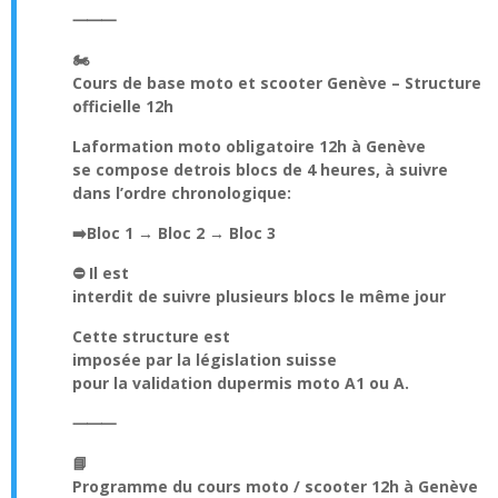
⸻
🏍️
Cours de base moto et scooter Genève – Structure
officielle 12h
La
formation moto obligatoire 12h à Genève
se compose de
trois blocs de 4 heures
, à suivre
dans l’ordre chronologique
:
➡️
Bloc 1 → Bloc 2 → Bloc 3
⛔ Il est
interdit de suivre plusieurs blocs le même jour
Cette structure est
imposée par la législation suisse
pour la validation du
permis moto A1 ou A
.
⸻
📘
Programme du cours moto / scooter 12h à Genève