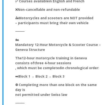
✅ Courses available
in English and French
❌
Non-cancellable and non-refundable
🛵
Motorcycles and scooters are NOT provided
– participants must bring their own vehicle
⸻
🏍️
Mandatory 12-Hour Motorcycle & Scooter Course –
Geneva Structure
The
12-hour motorcycle training in Geneva
consists of
three 4-hour sessions
, which must be completed
in chronological order
:
➡️
Block 1 → Block 2 → Block 3
⛔ Completing more than one block on the same
day is
not permitted under Swiss law
⸻